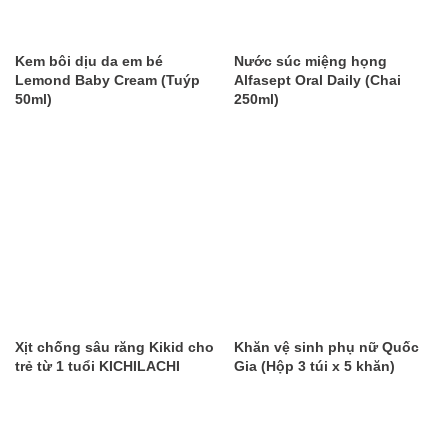
Kem bôi dịu da em bé
Nước súc miệng họng
Lemond Baby Cream (Tuýp
Alfasept Oral Daily (Chai
50ml)
250ml)
Xịt chống sâu răng Kikid cho
Khăn vệ sinh phụ nữ Quốc
trẻ từ 1 tuổi KICHILACHI
Gia (Hộp 3 túi x 5 khăn)