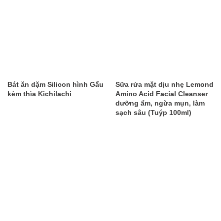
Bát ăn dặm Silicon hình Gấu
Sữa rửa mặt dịu nhẹ Lemond
kèm thìa Kichilachi
Amino Acid Facial Cleanser
dưỡng ẩm, ngừa mụn, làm
sạch sâu (Tuýp 100ml)