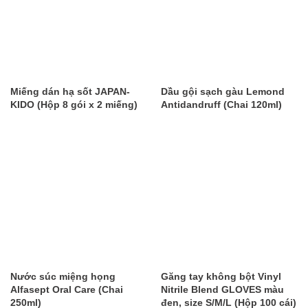
Miếng dán hạ sốt JAPAN-
​Dầu gội sạch gàu Lemond
KIDO (Hộp 8 gói x 2 miếng)
Antidandruff (Chai 120ml)
Nước súc miệng họng
Găng tay không bột Vinyl
Alfasept Oral Care (Chai
Nitrile Blend GLOVES màu
250ml)
đen, size S/M/L (Hộp 100 cái)