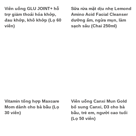
Viên uống GLU JOINT+ hỗ
Sữa rửa mặt dịu nhẹ Lemond
trợ giảm thoái hóa khớp,
Amino Acid Facial Cleanser
đau khớp, khô khớp (Lọ 60
dưỡng ẩm, ngừa mụn, làm
viên)
sạch sâu (Chai 250ml)
Vitamin tổng hợp Maxcare
Viên uống Canxi Mun Gold
Mom dành cho bà bầu (Lọ
bổ sung Canxi, D3 cho bà
30 viên)
bầu, trẻ em, người cao tuổi
(Lọ 50 viên)