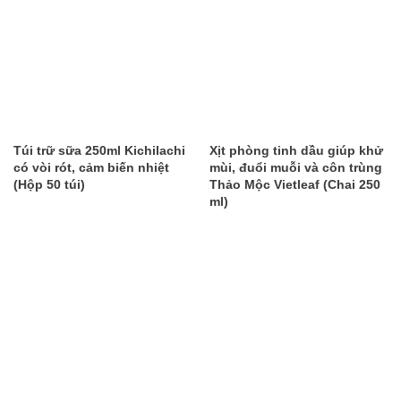
Túi trữ sữa 250ml Kichilachi
Xịt phòng tinh dầu giúp khử
có vòi rót, cảm biến nhiệt
mùi, đuổi muỗi và côn trùng
(Hộp 50 túi)
Thảo Mộc Vietleaf (Chai 250
ml)