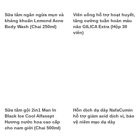
Sữa tắm ngăn ngừa mụn và
​Viên uống hỗ trợ hoạt huyết,
kháng khuẩn Lemond Acne
tăng cường tuần hoàn máu
Body Wash (Chai 250ml)
não GILICA Extra (Hộp 30
viên)
Sữa tắm gội 2in1 Man In
Hỗn dịch dạ dày NafaCumin
Black Ice Cool Alfasept
hỗ trợ giảm acid dịch vị, bảo
Hương nước hoa cao cấp
vệ niêm mạc dạ dày
cho nam giới (Chai 500ml)