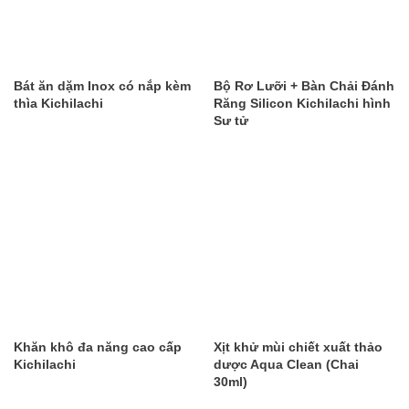
Bát ăn dặm Inox có nắp kèm
Bộ Rơ Lưỡi + Bàn Chải Đánh
thìa Kichilachi
Răng Silicon Kichilachi hình
Sư tử
Khăn khô đa năng cao cấp
Xịt khử mùi chiết xuất thảo
Kichilachi
dược Aqua Clean (Chai
30ml)