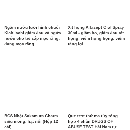
Ngậm nướu lưỡi hình chuối
Xịt họng Alfasept Oral Spray
Kichilachi giảm đau và ngứa
30ml - giảm ho, giảm đau rát
nướu cho trẻ sắp mọc răng,
họng, viêm họng họng, viêm
đang mọc răng
răng lợi
BCS Nhật Sakamura Charm
Que test thử ma túy tổng
siêu mỏng, hạt nổi (Hộp 12
hợp 4 chân DRUGS OF
cái)
ABUSE TEST Hải Nam tự