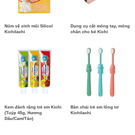
Núm vệ sinh mũi Silicol
Dụng cụ cắt móng tay, móng
Kichilachi
chân cho bé Kichi
Kem đánh răng trẻ em Kichi
Bàn chải trẻ em lông tơ
(Tuýp 45g, Hương
Kichilachi
Dâu/Cam/Táo)