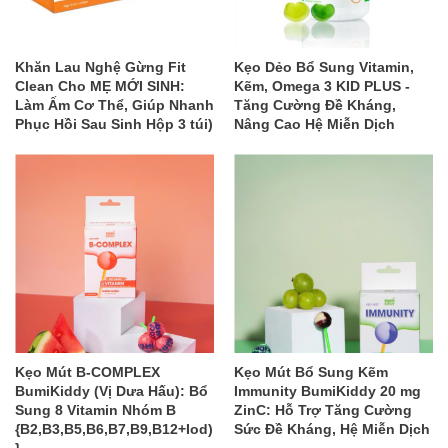
Khăn Lau Nghệ Gừng Fit
Kẹo Dẻo Bổ Sung Vitamin,
Clean Cho MẸ MỚI SINH:
Kẽm, Omega 3 KID PLUS -
Làm Ấm Cơ Thể, Giúp Nhanh
Tăng Cường Đề Kháng,
Phục Hồi Sau Sinh Hộp 3 túi)
Nâng Cao Hệ Miễn Dịch
Kẹo Mút B-COMPLEX
Kẹo Mút Bổ Sung Kẽm
BumiKiddy (Vị Dưa Hấu): Bổ
Immunity BumiKiddy 20 mg
Sung 8 Vitamin Nhóm B
ZinC: Hỗ Trợ Tăng Cường
{B2,B3,B5,B6,B7,B9,B12+Iod)
Sức Đề Kháng, Hệ Miễn Dịch