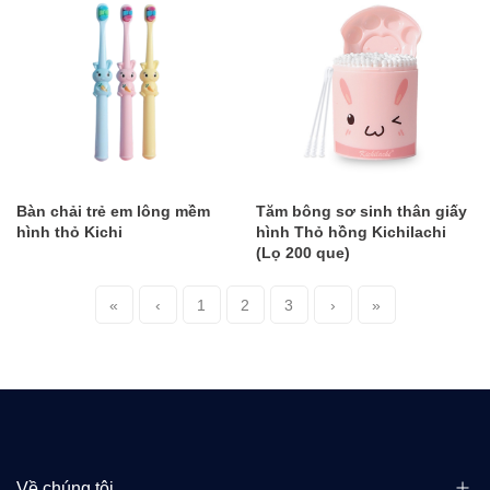
Bàn chải trẻ em lông mềm
Tăm bông sơ sinh thân giấy
hình thỏ Kichi
hình Thỏ hồng Kichilachi
(Lọ 200 que)
«
‹
1
2
3
›
»
Về chúng tôi