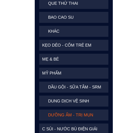
QUE THỬ THAI
BAO CAO SU
KHÁC
KẸO DẺO - CỐM TRẺ EM
MẸ & BÉ
MỸ PHẨM
DẦU GỘI - SỮA TẮM - SRM
DUNG DỊCH VỆ SINH
DƯỠNG ẨM - TRỊ MỤN
C SỦI - NƯỚC BÙ ĐIỆN GIẢI