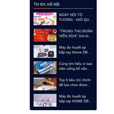
Tin tức nổi bật
NGÀY HỘI TÔ
TƯỢNG - GIỎ QUÀ
CHO BÉ
"TRUNG THU ĐOÀN
VIÊN 2024" Gửi lời
tri ân, cảm ơn tới tất
cả các quý đại lý và
Máy đo huyết áp
khách hàng thân
bắp tay Home DBP-
thiết
1231: Giải pháp sức
khỏe cho cả gia đình
​Cùng tìm hiểu vì sao
viên uống bổ não
GILICA Extra lại
được nhiều khách
Top 5 tiêu chí chính
hàng tin dùng và lựa
để lựa chọn được
chọn
một loại máy đo
huyết áp tại nhà phù
Máy đo huyết áp
hợp nhất
bắp tay HOME DBP-
1231 và Máy đo
huyết áp cổ tay