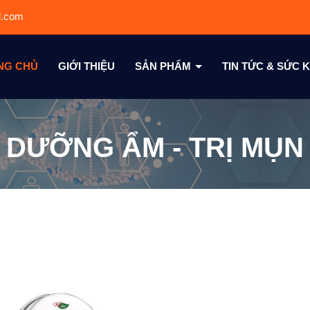
l.com
NG CHỦ
GIỚI THIỆU
SẢN PHẨM
TIN TỨC & SỨC
DƯỠNG ẨM - TRỊ MỤN