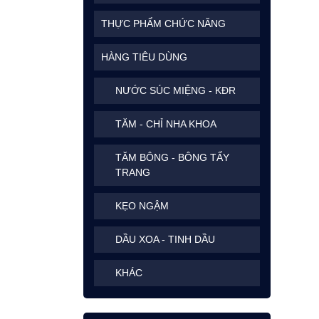
THỰC PHẨM CHỨC NĂNG
HÀNG TIÊU DÙNG
NƯỚC SÚC MIỆNG - KĐR
TĂM - CHỈ NHA KHOA
TĂM BÔNG - BÔNG TẨY
TRANG
KẸO NGẬM
DẦU XOA - TINH DẦU
KHÁC