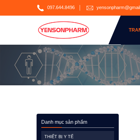
097.644.8496
yensonpharm@gmai
TRA
Danh mục sản phẩm
THIẾT BỊ Y TẾ