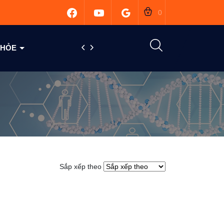
0
 KHỎE
TUYỂN DỤNG
LIÊN HỆ
Sắp xếp theo